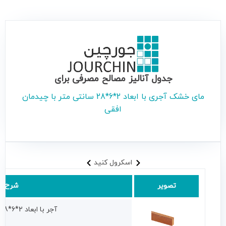
جدول آنالیز مصالح مصرفی برای
ماى خشک آجرى با ابعاد 2*6*28 سانتى متر با چیدمان
افقى
اسکرول کنید
تصویر
شرح
آجر با ابعاد 2*6*28سانتى متر