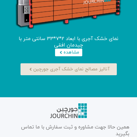
نماى خشک آجرى با ابعاد 2*7*33 سانتى متر با
چیدمان افقى
مشاهده
آنالیز مصالح نمای خشک آجری جورچین
همین حالا جهت مشاوره و ثبت سفارش با ما تماس
بگیرید