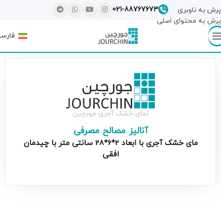
021-88767673
پرش به ناوبری
پرش به محتوای اصلی
فارس
نمای خشک آجری جورچین
آنالیز مصالح مصرفی
ماى خشک آجرى با ابعاد 2*6*28 سانتى متر با چیدمان
افقى